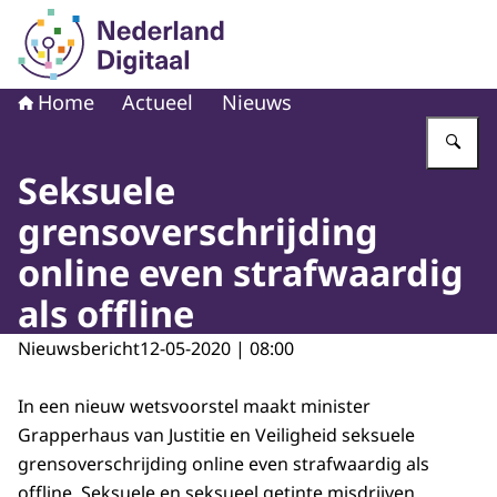
Naar de homepage van Nederland Digitaal
Home
Actueel
Nieuws
Vu
Seksuele
grensoverschrijding
online even strafwaardig
als offline
Nieuwsbericht
12-05-2020 | 08:00
In een nieuw wetsvoorstel maakt minister
Grapperhaus van Justitie en Veiligheid seksuele
grensoverschrijding online even strafwaardig als
offline. Seksuele en seksueel getinte misdrijven