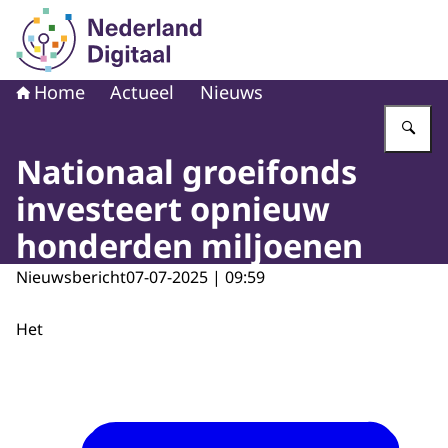
Naar de homepage van Nederland Digitaal
Home
Actueel
Nieuws
Vu
Nationaal groeifonds
investeert opnieuw
honderden miljoenen
Nieuwsbericht
07-07-2025 | 09:59
Het