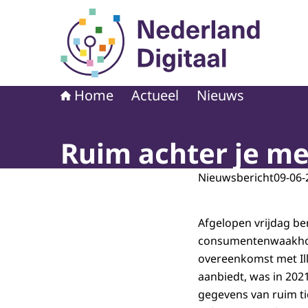
Naar de homepage van Nederland Digitaal
Home
Actueel
Nieuws
Ruim achter je m
Nieuwsbericht
09-06-
Afgelopen vrijdag be
consumentenwaakhon
overeenkomst met Ill
aanbiedt, was in 202
gegevens van ruim ti