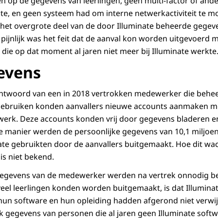
en op de gegevens van leerlingen, geen multi-factor of and
te, en geen systeem had om interne netwerkactiviteit te mo
n het overgrote deel van de door Illuminate beheerde gege
pijnlijk was het feit dat de aanval kon worden uitgevoerd
ie op dat moment al jaren niet meer bij Illuminate werkte
evens
htwoord van een in 2018 vertrokken medewerker die behe
 gebruiken konden aanvallers nieuwe accounts aanmaken me
twerk. Deze accounts konden vrij door gegevens bladeren 
manier werden de persoonlijke gegevens van 10,1 miljoen 
ate gebruikten door de aanvallers buitgemaakt. Hoe dit w
s niet bekend.
 gegevens van de medewerker werden na vertrek onnodig b
eel leerlingen konden worden buitgemaakt, is dat Illuminat
hun software en hun opleiding hadden afgerond niet verwi
 gegevens van personen die al jaren geen Illuminate soft