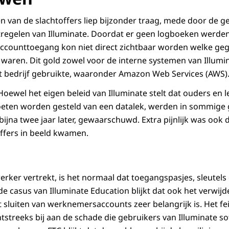
van de slachtoffers liep bijzonder traag, mede door de g
tregelen van Illuminate. Doordat er geen logboeken werde
 accounttoegang kon niet direct zichtbaar worden welke ge
waren. Dit gold zowel voor de interne systemen van Illumin
t bedrijf gebruikte, waaronder Amazon Web Services (AWS)
 Hoewel het eigen beleid van Illuminate stelt dat ouders en 
eten worden gesteld van een datalek, werden in sommige g
bijna twee jaar later, gewaarschuwd. Extra pijnlijk was ook
offers in beeld kwamen.
er vertrekt, is het normaal dat toegangspasjes, sleutels
de casus van Illuminate Education blijkt dat ook het verwij
sluiten van werknemersaccounts zeer belangrijk is. Het feit
htstreeks bij aan de schade die gebruikers van Illuminate s