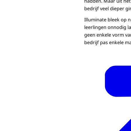
hadden. Maar uit het 
bedrijf veel dieper g
Illuminate bleek op 
leerlingen onnodig l
geen enkele vorm va
bedrijf pas enkele m