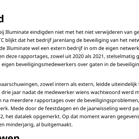
d
j Illuminate eindigden niet met het niet verwijderen van g
 blijkt dat het bedrijf jarenlang de beveiliging van het net
e Illuminate wel een extern bedrijf in om de eigen netwerkv
 deze rapportages, zowel uit 2020 als 2021, stelselmatig
eigen beveiligingsmedewerkers over gaten in de beveilig
arschuwingen, zowel intern als extern, leidde uiteindelijk t
 drie jaar nadat de medewerker wiens wachtwoord werd m
n na meerdere rapportages over de beveiligingsproblemen,
werk. Mede door de feestdagen en de jaarwisseling werd p
2022, het datalek opgemerkt. Op dat moment waren gegeven
en minderjarig, al buitgemaakt.
uwen