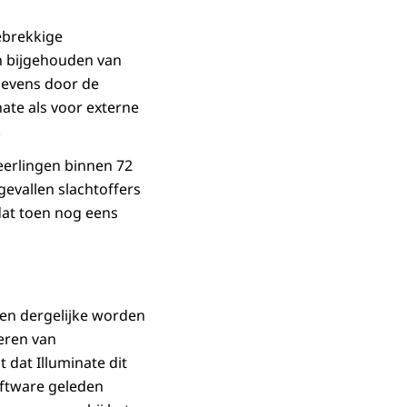
ebrekkige
n bijgehouden van
gevens door de
ate als voor externe
.
leerlingen binnen 72
evallen slachtoffers
 dat toen nog eens
 en dergelijke worden
deren van
 dat Illuminate dit
oftware geleden