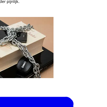
r pijnlijk.
bij nieuwsartikel over datalek Illuminate Education