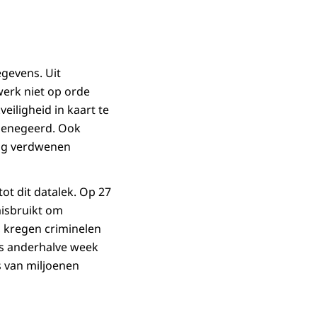
egevens. Uit
werk niet op orde
eiligheid in kaart te
 genegeerd. Ook
ing verdwenen
ot dit datalek. Op 27
isbruikt om
 kregen criminelen
as anderhalve week
s van miljoenen