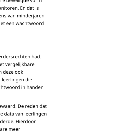
ere beveiligde vorm
nitoren. En dat is
vens van minderjaren
 met een wachtwoord
.
erdersrechten had.
t vergelijkbare
en deze ook
leerlingen die
achtwoord in handen
ewaard. De reden dat
e data van leerlingen
jderde. Hierdoor
ware meer